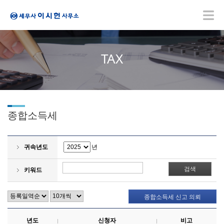
TAX
종합소득세
귀속년도
년
키워드
종합소득세 신고 의뢰
년도
신청자
비고