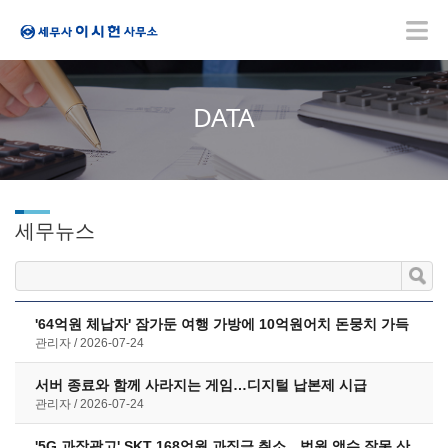
DATA
세무뉴스
'64억원 체납자' 잠가둔 여행 가방에 10억원어치 돈뭉치 가득
관리자
2026-07-24
서버 종료와 함께 사라지는 게임…디지털 납본제 시급
관리자
2026-07-24
'5G 과장광고' SKT 168억원 과징금 취소…법원 액수 잘못 산